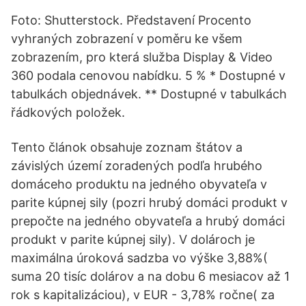
Foto: Shutterstock. Představení Procento
vyhraných zobrazení v poměru ke všem
zobrazením, pro která služba Display & Video
360 podala cenovou nabídku. 5 % * Dostupné v
tabulkách objednávek. ** Dostupné v tabulkách
řádkových položek.
Tento článok obsahuje zoznam štátov a
závislých území zoradených podľa hrubého
domáceho produktu na jedného obyvateľa v
parite kúpnej sily (pozri hrubý domáci produkt v
prepočte na jedného obyvateľa a hrubý domáci
produkt v parite kúpnej sily). V dolároch je
maximálna úroková sadzba vo výške 3,88%(
suma 20 tisíc dolárov a na dobu 6 mesiacov až 1
rok s kapitalizáciou), v EUR - 3,78% ročne( za