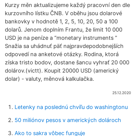
Kurzy měn aktualizujeme každý pracovní den dle
kurzovního lístku ČNB. V oběhu jsou dolarové
bankovky v hodnotě 1, 2, 5, 10, 20, 50 a 100
dolarů. Jenom doplním Frantu, že limit 10 000
USD je na peníze a “monetary instruments ”
Snažia sa uhádnuť päť najpravdepodobnejších
odpovedí na anketové otázky. Rodina, ktorá
získa tristo bodov, dostane šancu vyhrať 20 000
dolárov.(victt). Koupit 20000 USD (americký
dolar) - valuty, měnová kalkulačka.
25.12.2020
Letenky na poslednú chvíľu do washingtonu
50 miliónov pesos v amerických dolároch
Ako to sakra vôbec funguje