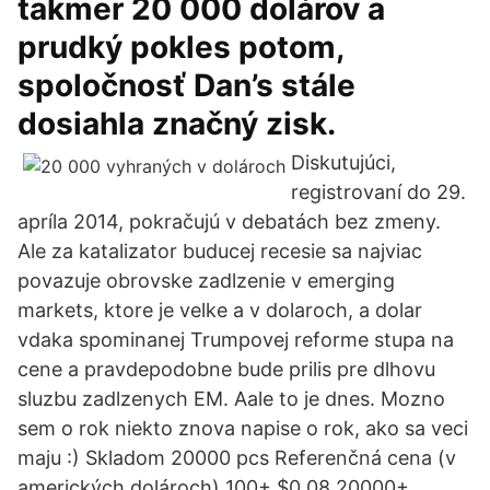
takmer 20 000 dolárov a
prudký pokles potom,
spoločnosť Dan’s stále
dosiahla značný zisk.
Diskutujúci,
registrovaní do 29.
apríla 2014, pokračujú v debatách bez zmeny.
Ale za katalizator buducej recesie sa najviac
povazuje obrovske zadlzenie v emerging
markets, ktore je velke a v dolaroch, a dolar
vdaka spominanej Trumpovej reforme stupa na
cene a pravdepodobne bude prilis pre dlhovu
sluzbu zadlzenych EM. Aale to je dnes. Mozno
sem o rok niekto znova napise o rok, ako sa veci
maju :) Skladom 20000 pcs Referenčná cena (v
amerických dolároch) 100+ $0.08 20000+