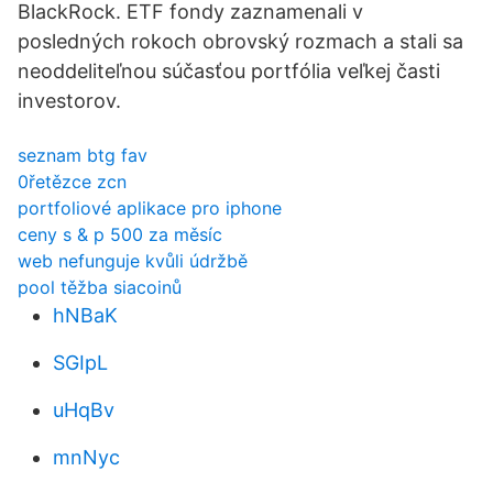
BlackRock. ETF fondy zaznamenali v
posledných rokoch obrovský rozmach a stali sa
neoddeliteľnou súčasťou portfólia veľkej časti
investorov.
seznam btg fav
0řetězce zcn
portfoliové aplikace pro iphone
ceny s & p 500 za měsíc
web nefunguje kvůli údržbě
pool těžba siacoinů
hNBaK
SGIpL
uHqBv
mnNyc