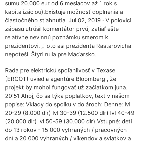
sumu 20.000 eur od 6 mesiacov až 1 rok s
kapitalizáciou).Existuje možnosť doplnenia a
čiastočného stiahnutia. Jul 02, 2019 · V polovici
zápasu utrúsil komentátor prvú, zatiaľ ešte
relatívne nevinnú poznámku smerom k
prezidentovi. „Toto asi prezidenta Rastarovicha
nepoteší. Štyri nula pre Maďarsko.
Rada pre elektrickú spoľahlivosť v Texase
(ERCOT) uviedla agentúre Bloomberg , že
projekt by mohol fungovať už začiatkom júna.
20:51 Ahoj, čo sa týka poplatkov, text v našom
popise: Vklady do spolku v dolároch: Denne: lvl
20-29 (8.000 dlr) lvl 30-39 (12.500 dlr) lvl 40-49
(20.000 dlr) lvl 50-59 (30.000 dlr) Vstupné: deti
do 13 rokov - 15 000 vyhraných / pracovných
dní a 20 000 vyhraných / víkendov a sviatkov a