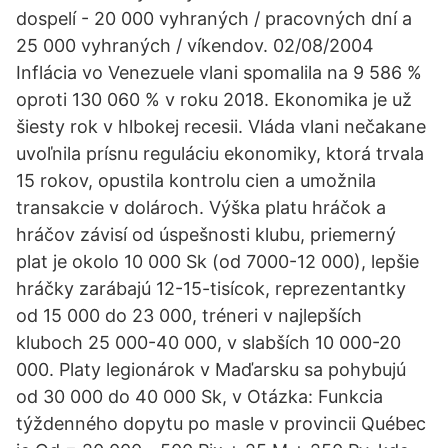
dospelí - 20 000 vyhraných / pracovných dní a
25 000 vyhraných / víkendov. 02/08/2004
Inflácia vo Venezuele vlani spomalila na 9 586 %
oproti 130 060 % v roku 2018. Ekonomika je už
šiesty rok v hlbokej recesii. Vláda vlani nečakane
uvoľnila prísnu reguláciu ekonomiky, ktorá trvala
15 rokov, opustila kontrolu cien a umožnila
transakcie v dolároch. Výška platu hráčok a
hráčov závisí od úspešnosti klubu, priemerný
plat je okolo 10 000 Sk (od 7000-12 000), lepšie
hráčky zarábajú 12-15-tisícok, reprezentantky
od 15 000 do 23 000, tréneri v najlepších
kluboch 25 000-40 000, v slabších 10 000-20
000. Platy legionárok v Maďarsku sa pohybujú
od 30 000 do 40 000 Sk, v Otázka: Funkcia
týždenného dopytu po masle v provincii Québec