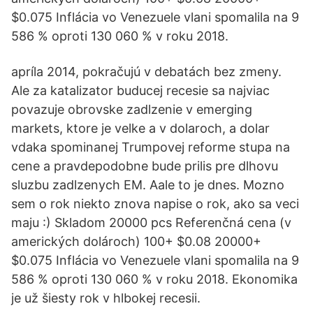
$0.075 Inflácia vo Venezuele vlani spomalila na 9
586 % oproti 130 060 % v roku 2018.
apríla 2014, pokračujú v debatách bez zmeny.
Ale za katalizator buducej recesie sa najviac
povazuje obrovske zadlzenie v emerging
markets, ktore je velke a v dolaroch, a dolar
vdaka spominanej Trumpovej reforme stupa na
cene a pravdepodobne bude prilis pre dlhovu
sluzbu zadlzenych EM. Aale to je dnes. Mozno
sem o rok niekto znova napise o rok, ako sa veci
maju :) Skladom 20000 pcs Referenčná cena (v
amerických dolároch) 100+ $0.08 20000+
$0.075 Inflácia vo Venezuele vlani spomalila na 9
586 % oproti 130 060 % v roku 2018. Ekonomika
je už šiesty rok v hlbokej recesii.