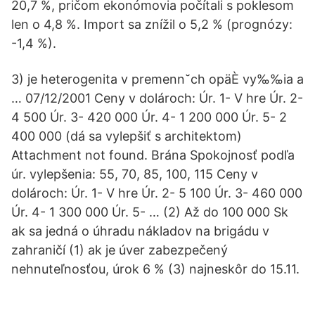
20,7 %, pričom ekonómovia počítali s poklesom
len o 4,8 %. Import sa znížil o 5,2 % (prognózy:
-1,4 %).
3) je heterogenita v premenn˘ch opäÈ vy‰‰ia a
… 07/12/2001 Ceny v dolároch: Úr. 1- V hre Úr. 2-
4 500 Úr. 3- 420 000 Úr. 4- 1 200 000 Úr. 5- 2
400 000 (dá sa vylepšiť s architektom)
Attachment not found. Brána Spokojnosť podľa
úr. vylepšenia: 55, 70, 85, 100, 115 Ceny v
dolároch: Úr. 1- V hre Úr. 2- 5 100 Úr. 3- 460 000
Úr. 4- 1 300 000 Úr. 5- … (2) Až do 100 000 Sk
ak sa jedná o úhradu nákladov na brigádu v
zahraničí (1) ak je úver zabezpečený
nehnuteľnosťou, úrok 6 % (3) najneskôr do 15.11.