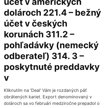
účet v amerických
dolároch 221.4 – bežný
účet v českých
korunách 311.2 –
pohľadávky (nemecký
odberateľ) 314. 3 –
poskytnuté preddavky
v
Kliknutím na 'Deal' Vám je rozdaných päť
obrátených kariet. Export denominovaný v
dolároch sa vo februári medziročne prepadol o