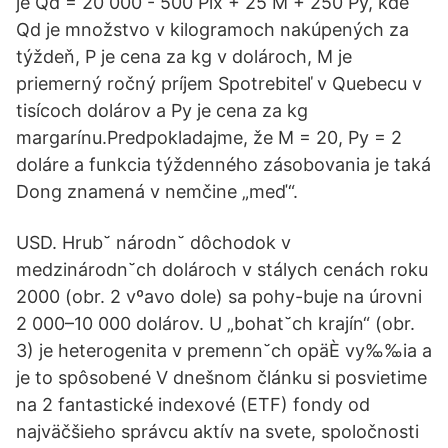
je Qd = 20 000 - 500 Pix + 25 M + 250 Py, kde
Qd je množstvo v kilogramoch nakúpených za
týždeň, P je cena za kg v dolároch, M je
priemerný ročný príjem Spotrebiteľ v Quebecu v
tisícoch dolárov a Py je cena za kg
margarínu.Predpokladajme, že M = 20, Py = 2
doláre a funkcia týždenného zásobovania je taká
Dong znamená v nemčine „meď“.
USD. Hrub˘ národn˘ dôchodok v
medzinárodn˘ch dolároch v stálych cenách roku
2000 (obr. 2 vºavo dole) sa pohy-buje na úrovni
2 000–10 000 dolárov. U „bohat˘ch krajín“ (obr.
3) je heterogenita v premenn˘ch opäÈ vy‰‰ia a
je to spôsobené V dnešnom článku si posvietime
na 2 fantastické indexové (ETF) fondy od
najväčšieho správcu aktív na svete, spoločnosti