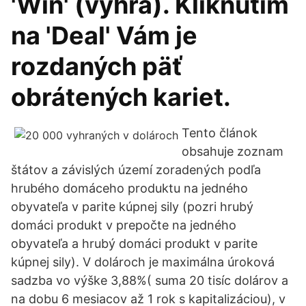
'Win' (výhra). Kliknutím
na 'Deal' Vám je
rozdaných päť
obrátených kariet.
Tento článok
obsahuje zoznam
štátov a závislých území zoradených podľa
hrubého domáceho produktu na jedného
obyvateľa v parite kúpnej sily (pozri hrubý
domáci produkt v prepočte na jedného
obyvateľa a hrubý domáci produkt v parite
kúpnej sily). V dolároch je maximálna úroková
sadzba vo výške 3,88%( suma 20 tisíc dolárov a
na dobu 6 mesiacov až 1 rok s kapitalizáciou), v