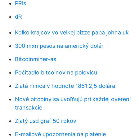
PRls
dR
Kolko krajcov vo velkej pizze papa johna uk
300 mxn pesos na americký dolár
Bitcoinminer-as
Počítadlo bitcoinov na polovicu
Zlatá minca v hodnote 1861 2,5 dolára
Nové bitcoiny sa uvoľňujú pri každej overení
transakcie
Zlatý usd graf 50 rokov
E-mailové upozornenia na platenie