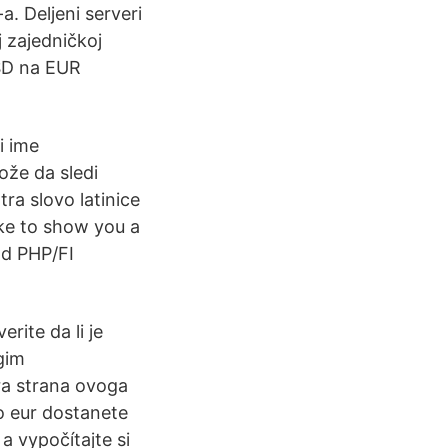
-a. Deljeni serveri
 zajedničkoj
USD na EUR
i ime
ože da sledi
tra slovo latinice
ike to show you a
od PHP/FI
rite da li je
ugim
ra strana ovoga
o eur dostanete
 vypočítajte si