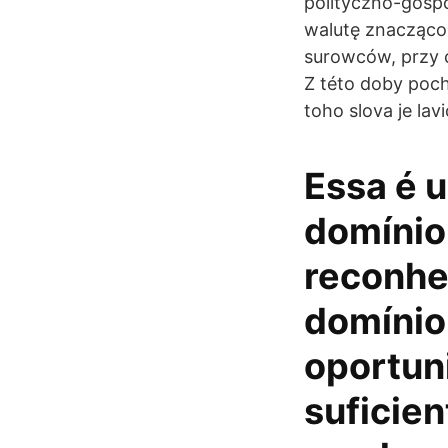
polityczno-gosp
walutę znacząco 
surowców, przy c
Z této doby poch
toho slova je lav
Essa é 
domínio.
reconhe
domínio
oportun
suficien