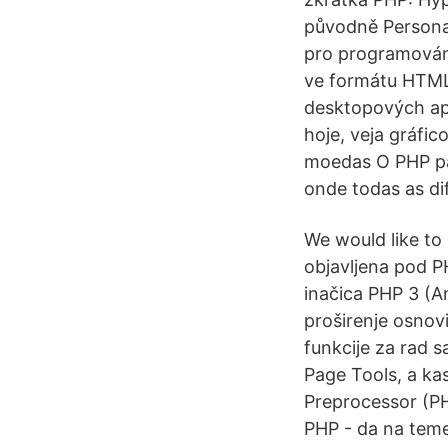
původně Persona
pro programován
ve formátu HTML
desktopových ap
hoje, veja gráfi
moedas O PHP pas
onde todas as di
We would like to 
objavljena pod P
inačica PHP 3 (A
proširenje osnov
funkcije za rad 
Page Tools, a ka
Preprocessor (PHP
PHP - da na teme