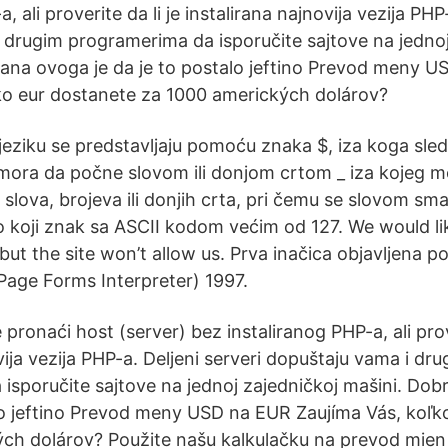
, ali proverite da li je instalirana najnovija vezija PHP
 drugim programerima da isporučite sajtove na jednoj
rana ovoga je da je to postalo jeftino Prevod meny 
ko eur dostanete za 1000 amerických dolárov?
jeziku se predstavljaju pomoću znaka $, iza koga sled
mora da počne slovom ili donjom crtom _ iza kojeg m
slova, brojeva ili donjih crta, pri čemu se slovom sma
bilo koji znak sa ASCII kodom većim od 127. We would l
but the site won’t allow us. Prva inačica objavljena p
age Forms Interpreter) 1997.
ronaći host (server) bez instaliranog PHP-a, ali prove
vija vezija PHP-a. Deljeni serveri dopuštaju vama i dr
isporučite sajtove na jednoj zajedničkoj mašini. Dob
alo jeftino Prevod meny USD na EUR Zaujíma Vás, koľk
ch dolárov? Použite našu kalkulačku na prevod mien a