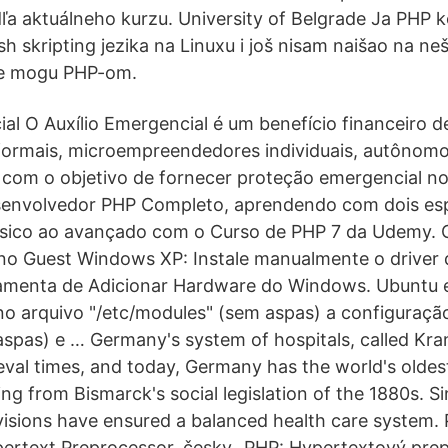
a aktuálneho kurzu. University of Belgrade Ja PHP k
h skripting jezika na Linuxu i još nisam naišao na n
ne mogu PHP-om.
ial O Auxílio Emergencial é um benefício financeiro 
formais, microempreendedores individuais, autônomo
com o objetivo de fornecer proteção emergencial n
envolvedor PHP Completo, aprendendo com dois espe
sico ao avançado com o Curso de PHP 7 da Udemy. 
no Guest Windows XP: Instale manualmente o driver 
ramenta de Adicionar Hardware do Windows. Ubuntu e
 no arquivo "/etc/modules" (sem aspas) a configuraçã
spas) e … Germany's system of hospitals, called Kr
val times, and today, Germany has the world's oldest
ng from Bismarck's social legislation of the 1880s. S
isions have ensured a balanced health care system. 
ertext Preprocessor, česky „PHP: Hypertextový prep