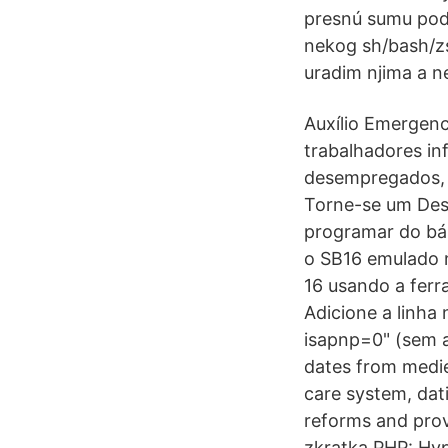
presnú sumu podľ
nekog sh/bash/zs
uradim njima a 
Auxílio Emergenc
trabalhadores in
desempregados, 
Torne-se um Des
programar do bá
o SB16 emulado 
16 usando a fer
Adicione a linha
isapnp=0" (sem a
dates from medie
care system, dati
reforms and prov
zkratka PHP: Hyp