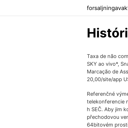
forsaljningava
Histór
Taxa de não com
SKY ao vivo*, Sn
Marcação de Asse
20,00/site/app 
Referenčné výme
telekonferencie 
h SEČ. Aby jim k
přechodovou verz
64bitovém prostře