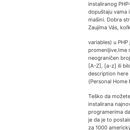
instaliranog PHP-a
dopuštaju vama i
mašini. Dobra st
Zaujíma Vás, koľ
variables) u PHP 
promenljive.Ime 
neograničen broj 
[A-Z], [a-z] ili 
description here 
(Personal Home P
Teško da možete p
instalirana najno
programerima da 
je da je to post
za 1000 americký