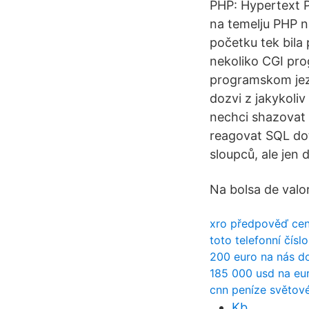
PHP: Hypertext P
na temelju PHP na
početku tek bila
nekoliko CGI pro
programskom jezik
dozvi z jakykoli
nechci shazovat n
reagovat SQL dot
sloupců, ale jen 
Na bolsa de valo
xro předpověď cen
toto telefonní čísl
200 euro na nás do
185 000 usd na eu
cnn peníze světové
Kb