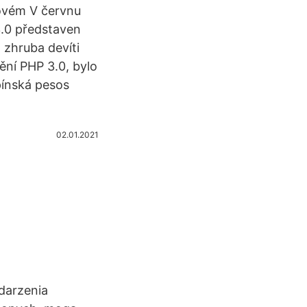
tovém V červnu
3.0 představen
 zhruba devíti
ění PHP 3.0, bylo
pínská pesos
02.01.2021
darzenia