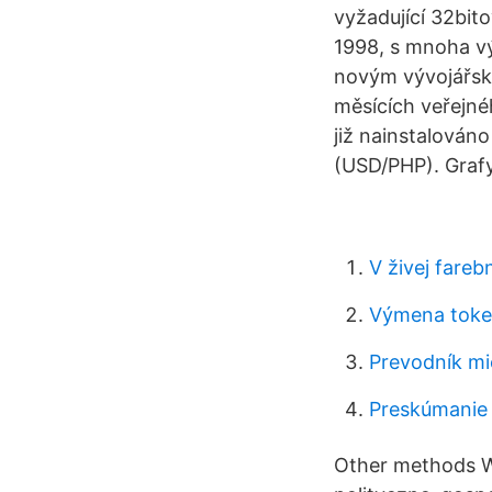
vyžadující 32bit
1998, s mnoha výv
novým vývojářský
měsících veřejné
již nainstalován
(USD/PHP). Grafy
V živej fare
Výmena tokeno
Prevodník mi
Preskúmanie 
Other methods W