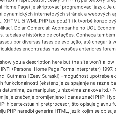
l Home Page) je skriptovací programovací jazyk.Je 
í dynamických internetových stránek a webových apl
, XHTML či WML.PHP lze použít i k tvorbě konzolov
likací. Dólar Comercial: Acompanhe no UOL Economi
cos, tabelas e histórico de cotações. Conheça também
sou por diversas fases de evolução, até chegar à ve
ficuldades encontradas nas versões anteriores foram
show you a description here but the site won’t allow 
HP/FI (Personal Home Page Forms Interpreter) 1997. 
ndi Gutmans i Zeev Suraski) –mogućnost upotrebe ek
ih funkcionalnosti (ekstenzije za spajanje na razne b
sa datumima, za manipulaciju nizovima znakova itd.)
snije je značenje promijenjeno i danas znači PHP: Hyp
: hipertekstualni pretprocesor, što opisuje glavnu fu
lju PHP naredbi generira HTML, jezik kojim se opisuje