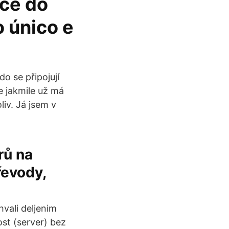
ocê do
 único e
o se připojují
e jakmile už má
liv. Já jsem v
rů na
řevody,
hvali deljenim
st (server) bez