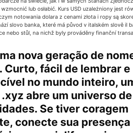
odarcze na świecie, jak i w samych Stanach Zjedno
wzmocnić lub osłabić. Kurs USD uzależniony jest ró
zym notowania dolara z cenami złota i ropy są skor
ází slovo banka, které má původ v italském slově il
ice nebo stůl, na nichž byly prováděny finanční trans
uma nova geração de nom
 Curto, fácil de lembrar e
cível no mundo inteiro, u
 .xyz abre um universo de
idades. Se tiver coragem
te, conecte sua presença 