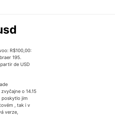
 usd
voo: R$100,00:
braer 195.
 partir de USD
lade
 zvyčajne o 14.15
 poskytlo jim
ovém , tak i v
vá verze,