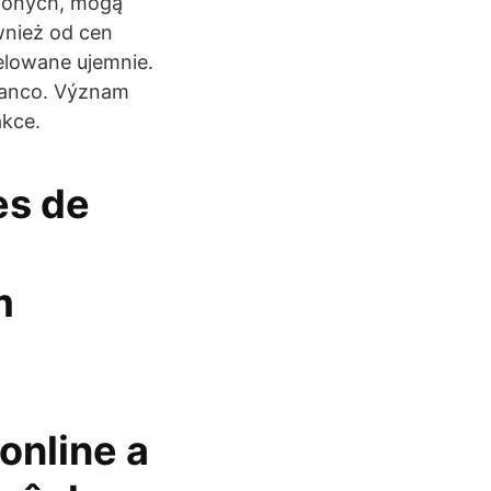
czonych, mogą
wnież od cen
elowane ujemnie.
 banco. Význam
akce.
es de
m
online a