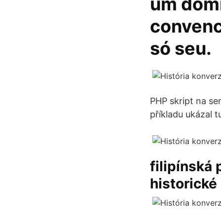
um domí
convenc
só seu.
PHP skript na ser
příkladu ukázal t
filipínská
historické