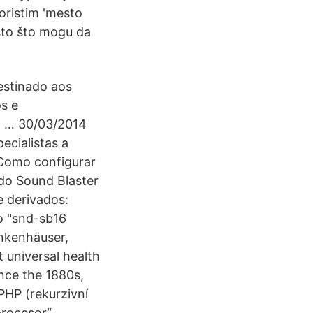
oristim 'mesto
ešto što mogu da
destinado aos
s e
o … 30/03/2014
cialistas a
Como configurar
do Sound Blaster
 derivados:
o "snd-sb16
ankenhäuser,
 universal health
ince the 1880s,
PHP (rekurzivní
rocesor“,