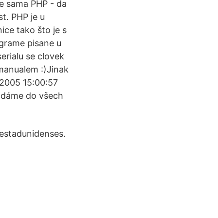
se sama PHP - da
t. PHP je u
ce tako što je s
ograme pisane u
erialu se clovek
 manualem :)Jinak
3.2005 15:00:57
ládáme do všech
 estadunidenses.