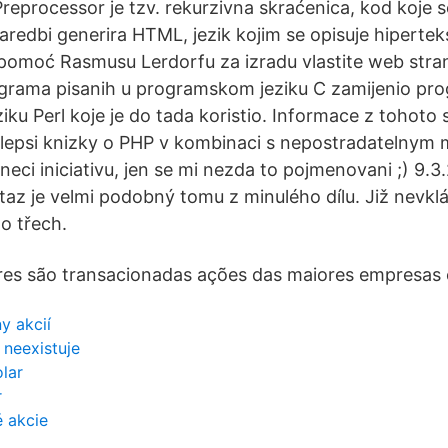
reprocessor je tzv. rekurzivna skraćenica, kod koje 
redbi generira HTML, jezik kojim se opisuje hiperteks
 pomoć Rasmusu Lerdorfu za izradu vlastite web strani
grama pisanih u programskom jeziku C zamijenio pr
u Perl koje je do tada koristio. Informace z tohoto s
v lepsi knizky o PHP v kombinaci s nepostradatelnym
eci iniciativu, jen se mi nezda to pojmenovani ;) 9.
az je velmi podobný tomu z minulého dílu. Již nevk
do třech.
res são transacionadas ações das maiores empresas
y akcií
o neexistuje
lar
r
 akcie