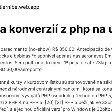
ktiernlbe.web.app
ia konverzií z php na
parecimento (no-show) R$ 350,00: Antecipação de 
acks e bebidas *disponível apenas nas aeronaves Em
ntos: Sem poltrona do meio: 1ª peça de até 23kg: a
USD 30,00/aeroporto
nné kurzy v kurzovom lístku sú stanovované na zák
medzi národnými centrálnymi bankami, ktorá sa koná
onsorcium vývojářů PHP usnadnilo přechod na PHP 5,
i z PHP 4 na PHP 5. [20] [21] PHP 5 běží jak ve 32bit
dí, ale jedinou oficiální verzí pro Windows je 32bito