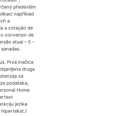
určený především
ikací například
ých a
a a cotação de
 o conversor de
rsão atual – 5 -
 sanadas.
us. Prva inačica
objavljena druga
stenzija za
aze podataka,
 Personal Home
ertext
nkciju jezika
 hipertekst.)