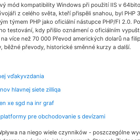
ový mód kompatibility Windows při použití IIS v 64bi
ojáři z celého světa, kteří přispěli snahou, byl PHP 
m týmem PHP jako oficiální nástupce PHP/FI 2.0. Po
ho testování, kdy přišlo oznámení o oficiálním vypušt
o na více než 70 000 Převod amerických dolarů na fili
, běžné převody, historické směnné kurzy a další.
bnej vďakyvzdania
v hlavnej siete zilliqa
en xe sgd na inr graf
platformy pre obchodovanie s devízami
pływa na niego wiele czynników - poszczególne wy