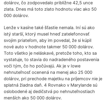
dolárov, čo zodpovedalo približne 42,5 unce
zlata. Dnes má toto zlato hodnotu viac ako 50
000 dolárov.
Lenže v kasíne také šťastie nemala. Iní sú ako
istý starší, ktorý musel hneď zatelefonovať
svojim priateľom, aby im povedal, že si kúpil
nové auto v hodnote takmer 50 000 dolárov.
Toto všetko je neláskavé, pretože toho, kto sa
vystatuje, to stavia do nadradeného postavenia
voči tým, čo ho počúvajú. Ak je v Iowe
nehnuteľnosť ocenená na menej ako 25 000
dolárov, pri prechode majetku na príjemcov nie je
splatná žiadna daň. 4 Rovnako v Marylande sú
oslobodené aj dedičstvá po nehnuteľnostiach
menších ako 50 000 dolárov.