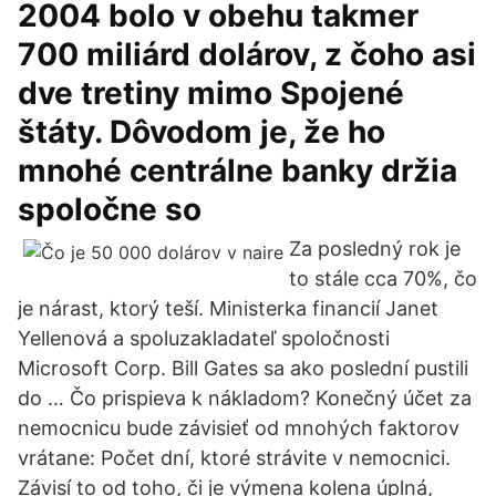
2004 bolo v obehu takmer
700 miliárd dolárov, z čoho asi
dve tretiny mimo Spojené
štáty. Dôvodom je, že ho
mnohé centrálne banky držia
spoločne so
Za posledný rok je
to stále cca 70%, čo
je nárast, ktorý teší. Ministerka financií Janet
Yellenová a spoluzakladateľ spoločnosti
Microsoft Corp. Bill Gates sa ako poslední pustili
do … Čo prispieva k nákladom? Konečný účet za
nemocnicu bude závisieť od mnohých faktorov
vrátane: Počet dní, ktoré strávite v nemocnici.
Závisí to od toho, či je výmena kolena úplná,