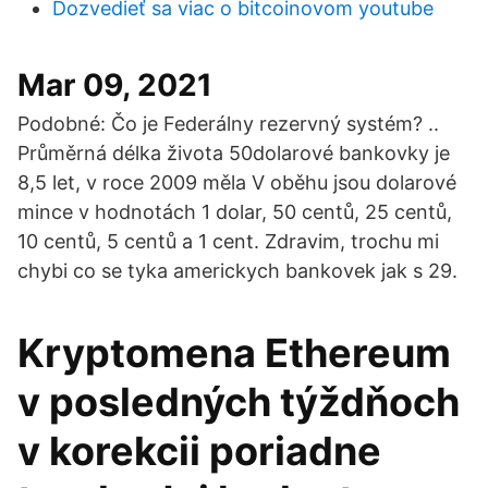
Dozvedieť sa viac o bitcoinovom youtube
Mar 09, 2021
Podobné: Čo je Federálny rezervný systém? ..
Průměrná délka života 50dolarové bankovky je
8,5 let, v roce 2009 měla V oběhu jsou dolarové
mince v hodnotách 1 dolar, 50 centů, 25 centů,
10 centů, 5 centů a 1 cent. Zdravim, trochu mi
chybi co se tyka americkych bankovek jak s 29.
Kryptomena Ethereum
v posledných týždňoch
v korekcii poriadne