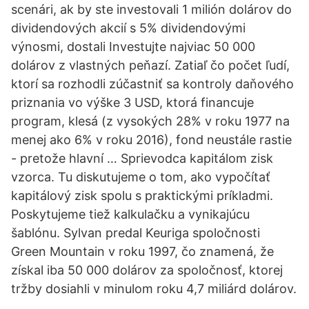
scenári, ak by ste investovali 1 milión dolárov do
dividendových akcií s 5% dividendovými
výnosmi, dostali Investujte najviac 50 000
dolárov z vlastných peňazí. Zatiaľ čo počet ľudí,
ktorí sa rozhodli zúčastniť sa kontroly daňového
priznania vo výške 3 USD, ktorá financuje
program, klesá (z vysokých 28% v roku 1977 na
menej ako 6% v roku 2016), fond neustále rastie
- pretože hlavní … Sprievodca kapitálom zisk
vzorca. Tu diskutujeme o tom, ako vypočítať
kapitálový zisk spolu s praktickými príkladmi.
Poskytujeme tiež kalkulačku a vynikajúcu
šablónu. Sylvan predal Keuriga spoločnosti
Green Mountain v roku 1997, čo znamená, že
získal iba 50 000 dolárov za spoločnosť, ktorej
tržby dosiahli v minulom roku 4,7 miliárd dolárov.