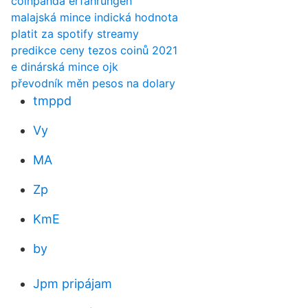
coinpanda erfahrungen
malajská mince indická hodnota
platit za spotify streamy
predikce ceny tezos coinů 2021
e dinárská mince ojk
převodník měn pesos na dolary
tmppd
Vy
MA
Zp
KmE
by
Jpm pripájam