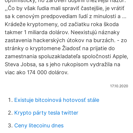
optimisticky, no zároveň doplnil triezvejší názor:
,,Čo by však ľudia mali spraviť častejšie, je vrátiť
sa k cenovým predpovediam ľudí z minulosti a …
Krádeže kryptomeny, od začiatku roka škoda
takmer 1 miliarda dolárov. Neexistujú náznaky
zastavenia hackerských útokov na burzách. - zo
stránky o kryptomene Žiadosť na prijatie do
zamestnania spoluzakladateľa spoločnosti Apple,
Steva Jobsa, sa s jeho rukopisom vydražila na
viac ako 174 000 dolárov.
17.10.2020
Existuje bitcoinová hotovosť stále
Krypto párty tesla twitter
Ceny litecoinu dnes