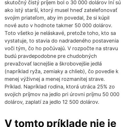
skutočný čistý príjem bol o 30 000 dolárov Iní sú
ako istý starší, ktorý musel hneď zatelefonovať
svojim priateľom, aby im povedal, že si kúpil
nové auto v hodnote takmer 50 000 dolárov.
Toto všetko je neláskavé, pretože toho, kto sa
vystatuje, to stavia do nadradeného postavenia
voči tým, čo ho počúvajú. V rozpočte na stravu
budú pravdepodobne pre chudobných
prevažovať lacnejšie a škrobovejšie jedlá
(napríklad ryža, zemiaky a chlieb), čo povedie k
menej výživnej a menej rozmanitej strave.
Príklad. Napríklad rodina, ktorá utráca 25% zo
svojich príjmov na jedlo pri úrovni príjmu 50 000
dolárov, zaplatí za jedlo 12 500 dolárov.
V tomto príklade nie je