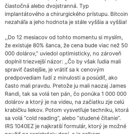
čiastočná alebo dvojstranná. Typ
implantátového a chirurgického prístupu. Bitcoin
nezaháľa a jeho hodnota je stále vyššia a vyššia!
,,Do 12 mesiacov od tohto momentu si myslím,
že existuje 80% šanca, že cena bude viac než 50
000 dolárov,” uviedol optimisticky, no zároveň
doplnil triezvejší názor: ,,Čo by však ľudia mali
spraviť častejšie, je vrátiť sa k cenovým
predpovediam ľudí z minulosti a posúdiť, ako
často mali pravdu. Pretože ju mali naozaj James
Randi, tak sa volá ten pán, čo ponúka 1 000 000
dolárov a ktorý je na videu, na začiatku zje celú
krabičku liekov. Potom vysvetľuje techniku, ktorá
sa volá “cold reading”, alebo “studené čítanie”.
IRS 1040EZ je najkratší formulár, ktorý je možné