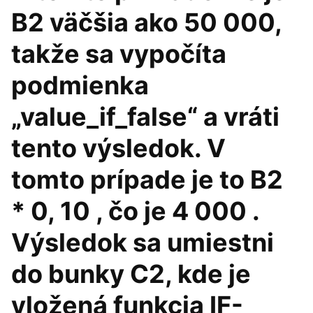
B2 väčšia ako 50 000,
takže sa vypočíta
podmienka
„value_if_false“ a vráti
tento výsledok. V
tomto prípade je to B2
* 0, 10 , čo je 4 000 .
Výsledok sa umiestni
do bunky C2, kde je
vložená funkcia IF-