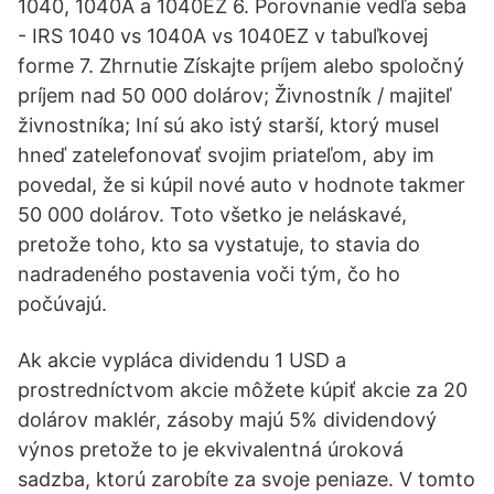
1040, 1040A a 1040EZ 6. Porovnanie vedľa seba
- IRS 1040 vs 1040A vs 1040EZ v tabuľkovej
forme 7. Zhrnutie Získajte príjem alebo spoločný
príjem nad 50 000 dolárov; Živnostník / majiteľ
živnostníka; Iní sú ako istý starší, ktorý musel
hneď zatelefonovať svojim priateľom, aby im
povedal, že si kúpil nové auto v hodnote takmer
50 000 dolárov. Toto všetko je neláskavé,
pretože toho, kto sa vystatuje, to stavia do
nadradeného postavenia voči tým, čo ho
počúvajú.
Ak akcie vypláca dividendu 1 USD a
prostredníctvom akcie môžete kúpiť akcie za 20
dolárov maklér, zásoby majú 5% dividendový
výnos pretože to je ekvivalentná úroková
sadzba, ktorú zarobíte za svoje peniaze. V tomto