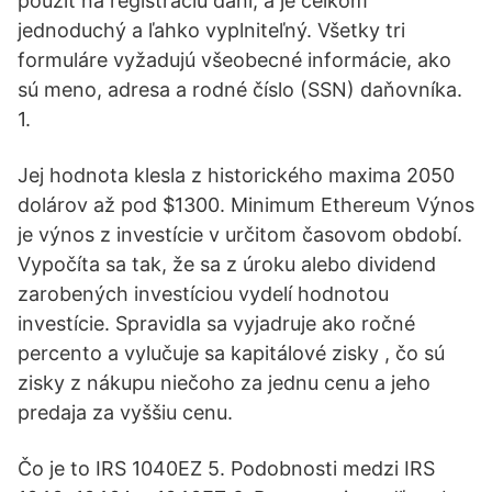
použiť na registráciu daní, a je celkom
jednoduchý a ľahko vyplniteľný. Všetky tri
formuláre vyžadujú všeobecné informácie, ako
sú meno, adresa a rodné číslo (SSN) daňovníka.
1.
Jej hodnota klesla z historického maxima 2050
dolárov až pod $1300. Minimum Ethereum Výnos
je výnos z investície v určitom časovom období.
Vypočíta sa tak, že sa z úroku alebo dividend
zarobených investíciou vydelí hodnotou
investície. Spravidla sa vyjadruje ako ročné
percento a vylučuje sa kapitálové zisky , čo sú
zisky z nákupu niečoho za jednu cenu a jeho
predaja za vyššiu cenu.
Čo je to IRS 1040EZ 5. Podobnosti medzi IRS