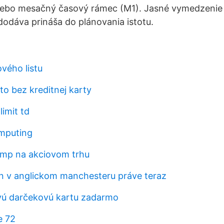
lebo mesačný časový rámec (M1). Jasné vymedzenie
dodáva prináša do plánovania istotu.
vého listu
to bez kreditnej karty
limit td
omputing
cmp na akciovom trhu
ín v anglickom manchesteru práve teraz
ovú darčekovú kartu zadarmo
e 72