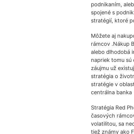
podnikaním, aleb
spojené s podnik
stratégií, ktoré
Môžete aj nakupo
rámcov .Nákup Bi
alebo dlhodobá i
napriek tomu sú 
záujmu už existuj
stratégia o život
stratégie v obla
centrálna banka (
Stratégia Red P
časových rámcov:
volatilitou, sa 
tiež známy ako F