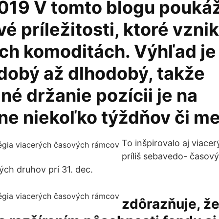
019 V tomto blogu pouká
é príležitosti, ktoré vzni
ch komoditách. Výhľad je
dobý až dlhodobý, takže
é držanie pozícii je na
ne niekoľko týždňov či me
To inšpirovalo aj viac
príliš sebavedo- časový
vých druhov prí 31. dec.
zdôrazňuje, že