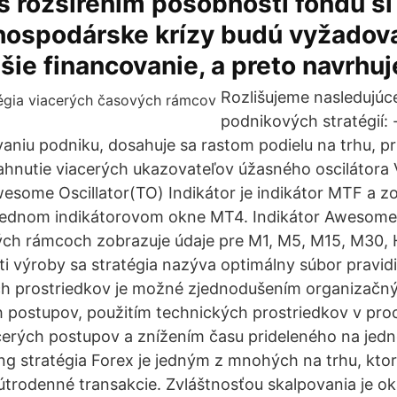
 s rozšírením pôsobnosti fondu si
hospodárske krízy budú vyžadov
šie financovanie, a preto navrhuj
Rozlišujeme nasledujúc
podnikových stratégií: -
ovaniu podniku, dosahuje sa rastom podielu na trhu, 
iahnutie viacerých ukazovateľov úžasného oscilátora
some Oscillator(TO) Indikátor je indikátor MTF a z
jednom indikátorovom okne MT4. Indikátor Awesome 
ch rámcoch zobrazuje údaje pre M1, M5, M15, M30, H
i výroby sa stratégia nazýva optimálny súbor pravidie
ch prostriedkov je možné zjednodušením organizačn
postupov, použitím technických prostriedkov v pro
erých postupov a znížením času prideleného na jedno
ng stratégia Forex je jedným z mnohých na trhu, kto
útrodenné transakcie. Zvláštnosťou skalpovania je ok