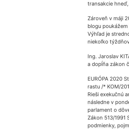
transakcie hneď,
Zároveň v máji 2
blogu poukážem n
Výhľad je stredn
niekoľko týždňov
Ing. Jaroslav KI
a dopĺňa zákon č
EURÓPA 2020 Stra
rastu /* KOM/201
Rieši exekučnú a
následne v ponde
parlament o dôve
Zákon 513/1991 S
podmienky, pojm