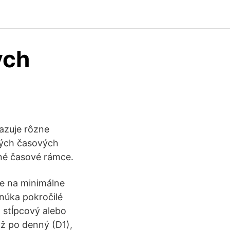
ých
azuje rôzne
rých časových
né časové rámce.
je na minimálne
núka pokročilé
, stĺpcový alebo
ž po denný (D1),