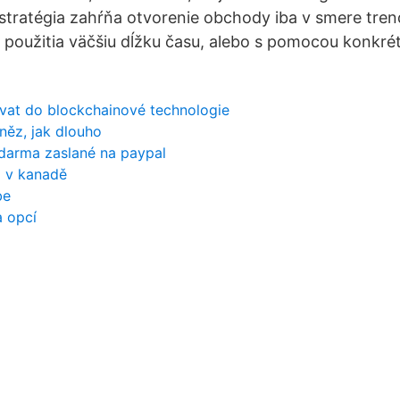
 stratégia zahŕňa otvorenie obchody iba v smere tren
 použitia väčšiu dĺžku času, alebo s pomocou konkré
ovat do blockchainové technologie
něz, jak dlouho
zdarma zaslané na paypal
l v kanadě
be
a opcí