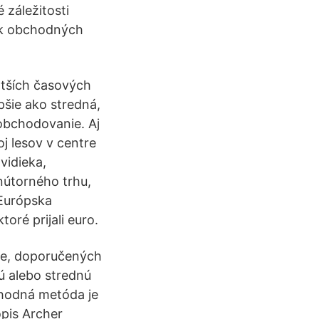
 záležitosti
tok obchodných
atších časových
šie ako stredná,
 obchodovanie. Aj
j lesov v centre
vidieka,
vnútorného trhu,
 Európska
oré prijali euro.
ie, doporučených
ú alebo strednú
chodná metóda je
opis Archer