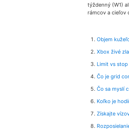
týždenný (W1) a
rámcov a cieľov 
Objem kužeľo
Xbox živé zla
Limit vs stop 
Čo je grid c
Čo sa myslí 
Koľko je hod
Získajte víz
Rozposielani