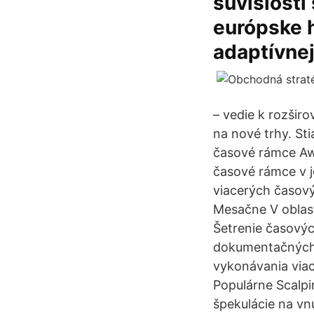
súvislosti
európske 
adaptívnej
– vedie k rozšir
na nové trhy. St
časové rámce Awe
časové rámce v 
viacerých časový
Mesačne V oblast
Šetrenie časový
dokumentačných 
vykonávania viac
Populárne Scalpi
špekulácie na vn