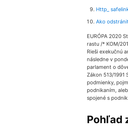
Http_ safeli
Ako odstráni
EURÓPA 2020 Stra
rastu /* KOM/201
Rieši exekučnú a
následne v ponde
parlament o dôve
Zákon 513/1991 S
podmienky, pojm
podnikaním, aleb
spojené s podnik
Pohľad 