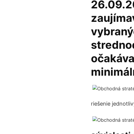
26.09.2
zaujímav
vybraný
stredno
očakávan
minimál
riešenie jednotli