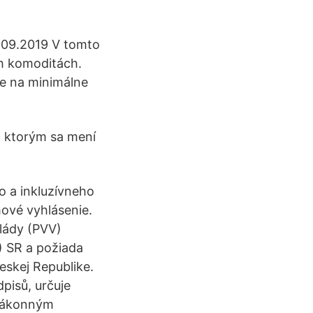
.09.2019 V tomto
ch komoditách.
je na minimálne
, ktorým sa mení
o a inkluzívneho
ové vyhlásenie.
vlády (PVV)
) SR a požiada
skej Republike.
pisů, určuje
ezákonným