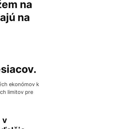
žem na
kajú na
siacov.
erých ekonómov k
ch limitov pre
 v