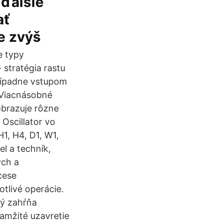
 ďalšie
ať
e zvýš
e typy
 stratégia rastu
prípadne vstupom
 Viacnásobné
obrazuje rôzne
Oscillator vo
1, H4, D1, W1,
l a techník,
ých a
cese
tlivé operácie.
rý zahŕňa
amžité uzavretie