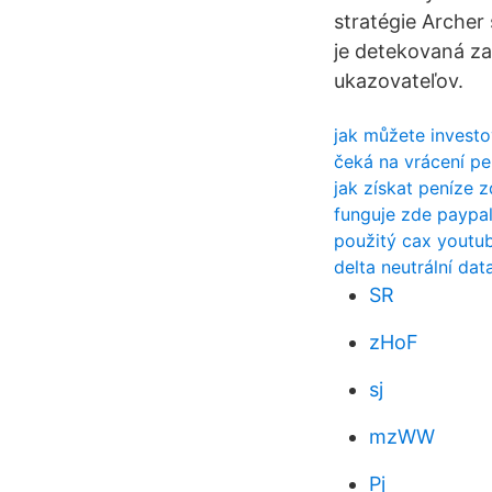
stratégie Archer
je detekovaná za
ukazovateľov.
jak můžete invest
čeká na vrácení pe
jak získat peníze 
funguje zde paypa
použitý cax youtu
delta neutrální dat
SR
zHoF
sj
mzWW
Pj