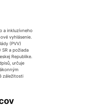
o a inkluzívneho
ové vyhlásenie.
vlády (PVV)
) SR a požiada
skej Republike.
pisů, určuje
ezákonným
 záležitosti
mcov