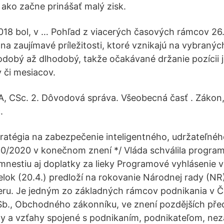
 ako začne prinášať malý zisk.
018 bol, v … Pohľad z viacerých časových rámcov 26
a zaujímavé príležitosti, ktoré vznikajú na vybraný
odobý až dlhodobý, takže očakávané držanie pozícii 
 či mesiacov.
TA, CSc. 2. Dôvodová správa. Všeobecná časť . Zákon
.
tégia na zabezpečenie inteligentného, udržateľnéh
0/2020 v konečnom znení */ Vláda schválila program
mnestiu aj doplatky za lieky Programové vyhlásenie 
lok (20.4.) predloží na rokovanie Národnej rady (NR
ru. Je jedným zo základných rámcov podnikania v Če
b., Obchodného zákonníku, ve znení pozdějších před
y a vzťahy spojené s podnikaním, podnikateľom, n