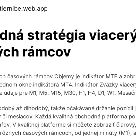
ktiernlbe.web.app
ná stratégia viacer
ých rámcov
ých časových rámcov Objemy je indikátor MTF a zobr
jednom okne indikátora MT4. Indikátor Zväzky viace
 údaje pre M1, M5, M15, M30, H1, H4, D1, W1, Mesač
odobý až dlhodobý, takže očakávané držanie pozícii 
 či mesiacov. Každá kvalitná obchodná platforma po
fov. V kvalitnej platforme si môžete zobraziť čiarový
 rôznych časových rámcoch, od jednej minúty (M1), a