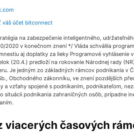
nk.com
ť váš účet bitconnect
tégia na zabezpečenie inteligentného, udržateľnéh
0/2020 v konečnom znení */ Vláda schválila program
mnestiu aj doplatky za lieky Programové vyhlásenie 
lok (20.4.) predloží na rokovanie Národnej rady (NR
ru. Je jedným zo základných rámcov podnikania v Če
b., Obchodného zákonníku, ve znení pozdějších před
y a vzťahy spojené s podnikaním, podnikateľom, n
o situácii podnikania zahraničných osôb, prípadne iné
aním.
z viacerých časových rá