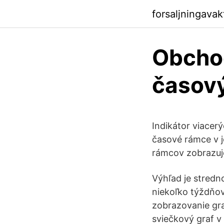
forsaljningava
Obchod
časov
Indikátor viacer
časové rámce v 
rámcov zobrazuje
Výhľad je stredn
niekoľko týždňov
zobrazovanie gra
sviečkový graf v