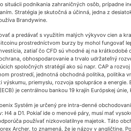
o situácii podnikania zahraničných osôb, prípadne iné
aním. Stratégia je skutočná a účinná, jedna z desia
 používa Brandywine.
vať a predávať s využitím malých výkyvov cien a kr
tcoinu prostredníctvom burzy by mohol fungovať lep
nvestícia, zatiaľ čo CFD sú vhodné aj na krátkodobé
ochrana, obhospodarovanie a trvalo udržateľný rozvo
úcich spoločných stratégií ako sú napr. CAP a rozvoj 
nom prostredí, jednotná obchodná politika, politika 
sti výskumu, priemyslu, rozvoja spolupráce a energie.
ECB) je centrálnou bankou 19 krajín Európskej únie, kt
hoenix Systém je určený pre intra-denné obchodovan
 H4 a D1. Pokiaľ ide o menové páry, musí mať vysok
neodporúča používať nizkovolatilnye majetok. Táto ob
orex Archer, to znamená, že je názov v angličtine. P